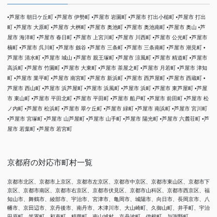
•芦屋市 朝日ケ丘町 •芦屋市 伊勢町 •芦屋市 岩園町 •芦屋市 打出小槌町 •芦屋市 打出
町 •芦屋市 大原町 •芦屋市 大桝町 •芦屋市 奥池町 •芦屋市 奥池南町 •芦屋市 奥山 •芦
屋市 海洋町 •芦屋市 春日町 •芦屋市 上宮川町 •芦屋市 川西町 •芦屋市 公光町 •芦屋市
楠町 •芦屋市 呉川町 •芦屋市 劔谷 •芦屋市 三条町 •芦屋市 三条南町 •芦屋市 潮見町 •
芦屋市 清水町 •芦屋市 城山 •芦屋市 親王塚町 •芦屋市 涼風町 •芦屋市 精道町 •芦屋市
高浜町 •芦屋市 竹園町 •芦屋市 大東町 •芦屋市 茶屋之町 •芦屋市 月若町 •芦屋市 津知
町 •芦屋市 業平町 •芦屋市 南宮町 •芦屋市 新浜町 •芦屋市 西芦屋町 •芦屋市 西蔵町 •
芦屋市 西山町 •芦屋市 浜芦屋町 •芦屋市 浜風町 •芦屋市 浜町 •芦屋市 東芦屋町 •芦屋
市 東山町 •芦屋市 平田北町 •芦屋市 平田町 •芦屋市 船戸町 •芦屋市 前田町 •芦屋市 松
ノ内町 •芦屋市 松浜町 •芦屋市 翠ケ丘町 •芦屋市 緑町 •芦屋市 南浜町 •芦屋市 宮川町
•芦屋市 宮塚町 •芦屋市 山芦屋町 •芦屋市 山手町 •芦屋市 陽光町 •芦屋市 六麓荘町 •芦
屋市 若葉町 •芦屋市 若宮町
京都府の対応市町村一覧
京都市北区、京都市上京区、京都市左京区、京都市中京区、京都市東山区、京都市下
京区、京都市南区、京都市右京区、京都市伏見区、京都市山科区、京都市西京区、福
知山市、舞鶴市、綾部市、宇治市、宮津市、亀岡市、城陽市、向日市、長岡京市、八
幡市、京田辺市、京丹後市、南丹市、木津川市、大山崎町、久御山町、井手町、宇治
田原町、笠置町、和束町、精華町、南山城村、京丹波町、伊根町、与謝野町