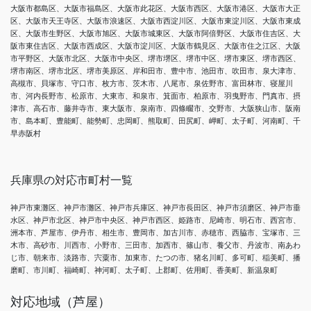
大阪市都島区、大阪市福島区、大阪市此花区、大阪市西区、大阪市港区、大阪市大正
区、大阪市天王寺区、大阪市浪速区、大阪市西淀川区、大阪市東淀川区、大阪市東成
区、大阪市生野区、大阪市旭区、大阪市城東区、大阪市阿倍野区、大阪市住吉区、大
阪市東住吉区、大阪市西成区、大阪市淀川区、大阪市鶴見区、大阪市住之江区、大阪
市平野区、大阪市北区、大阪市中央区、堺市堺区、堺市中区、堺市東区、堺市西区、
堺市南区、堺市北区、堺市美原区、岸和田市、豊中市、池田市、吹田市、泉大津市、
高槻市、貝塚市、守口市、枚方市、茨木市、八尾市、泉佐野市、富田林市、寝屋川
市、河内長野市、松原市、大東市、和泉市、箕面市、柏原市、羽曳野市、門真市、摂
津市、高石市、藤井寺市、東大阪市、泉南市、四條畷市、交野市、大阪狭山市、阪南
市、島本町、豊能町、能勢町、忠岡町、熊取町、田尻町、岬町、太子町、河南町、千
早赤阪村
兵庫県の対応市町村一覧
神戸市東灘区、神戸市灘区、神戸市兵庫区、神戸市長田区、神戸市須磨区、神戸市垂
水区、神戸市北区、神戸市中央区、神戸市西区、姫路市、尼崎市、明石市、西宮市、
洲本市、芦屋市、伊丹市、相生市、豊岡市、加古川市、赤穂市、西脇市、宝塚市、三
木市、高砂市、川西市、小野市、三田市、加西市、篠山市、養父市、丹波市、南あわ
じ市、朝来市、淡路市、宍粟市、加東市、たつの市、猪名川町、多可町、稲美町、播
磨町、市川町、福崎町、神河町、太子町、上郡町、佐用町、香美町、新温泉町
対応地域（芦屋）