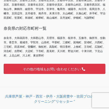
京都市北区、京都市上京区、京都市左京区、京都市中京区、京都市東山区、京都市下
京区、京都市南区、京都市右京区、京都市伏見区、京都市山科区、京都市西京区、福
知山市、舞鶴市、綾部市、宇治市、宮津市、亀岡市、城陽市、向日市、長岡京市、八
幡市、京田辺市、京丹後市、南丹市、木津川市、大山崎町、久御山町、井手町、宇治
田原町、笠置町、和束町、精華町、南山城村、京丹波町、伊根町、与謝野町
奈良県の対応市町村一覧
奈良市、大和高田市、大和郡山市、天理市、橿原市、桜井市、五條市、御所市、生駒
市、香芝市、葛城市、宇陀市、山添村、平群町、三郷町、斑鳩町、安堵町、川西町、
三宅町、田原本町、曽爾村、御杖村、高取町、明日香村、上牧町、王寺町、広陵町、
河合町、吉野町、大淀町、下市町、黒滝村、天川村、野迫川村、十津川村、下北山
村、上北山村、川上村、東吉野村
その他の地域もお問い合わせください
兵庫県芦屋・神戸・西宮・伊丹・大阪府豊中・吹田プロのハウス
クリーニング“リセッター ”