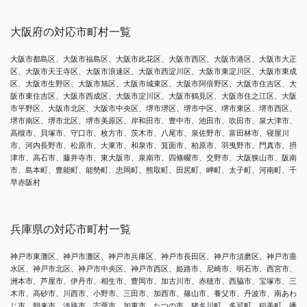
大阪府の対応市町村一覧
大阪市都島区、大阪市福島区、大阪市此花区、大阪市西区、大阪市港区、大阪市大正
区、大阪市天王寺区、大阪市浪速区、大阪市西淀川区、大阪市東淀川区、大阪市東成
区、大阪市生野区、大阪市旭区、大阪市城東区、大阪市阿倍野区、大阪市住吉区、大
阪市東住吉区、大阪市西成区、大阪市淀川区、大阪市鶴見区、大阪市住之江区、大阪
市平野区、大阪市北区、大阪市中央区、堺市堺区、堺市中区、堺市東区、堺市西区、
堺市南区、堺市北区、堺市美原区、岸和田市、豊中市、池田市、吹田市、泉大津市、
高槻市、貝塚市、守口市、枚方市、茨木市、八尾市、泉佐野市、富田林市、寝屋川
市、河内長野市、松原市、大東市、和泉市、箕面市、柏原市、羽曳野市、門真市、摂
津市、高石市、藤井寺市、東大阪市、泉南市、四條畷市、交野市、大阪狭山市、阪南
市、島本町、豊能町、能勢町、忠岡町、熊取町、田尻町、岬町、太子町、河南町、千
早赤阪村
兵庫県の対応市町村一覧
神戸市東灘区、神戸市灘区、神戸市兵庫区、神戸市長田区、神戸市須磨区、神戸市垂
水区、神戸市北区、神戸市中央区、神戸市西区、姫路市、尼崎市、明石市、西宮市、
洲本市、芦屋市、伊丹市、相生市、豊岡市、加古川市、赤穂市、西脇市、宝塚市、三
木市、高砂市、川西市、小野市、三田市、加西市、篠山市、養父市、丹波市、南あわ
じ市、朝来市、淡路市、宍粟市、加東市、たつの市、猪名川町、多可町、稲美町、播