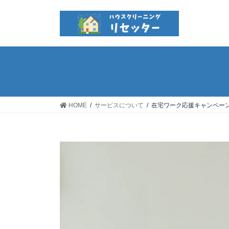
コ
ナ
ン
ビ
テ
ゲ
ン
ー
ツ
シ
へ
ョ
ス
ン
キ
に
ッ
移
HOME
サービスについて
在宅ワーク応援キャンペー
プ
動